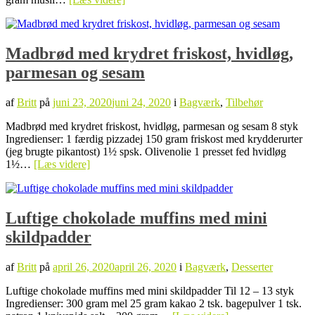
Madbrød med krydret friskost, hvidløg,
parmesan og sesam
af
Britt
på
juni 23, 2020
juni 24, 2020
i
Bagværk
,
Tilbehør
Madbrød med krydret friskost, hvidløg, parmesan og sesam 8 styk
Ingredienser: 1 færdig pizzadej 150 gram friskost med krydderurter
(jeg brugte pikantost) 1½ spsk. Olivenolie 1 presset fed hvidløg
1½…
[Læs videre]
Luftige chokolade muffins med mini
skildpadder
af
Britt
på
april 26, 2020
april 26, 2020
i
Bagværk
,
Desserter
Luftige chokolade muffins med mini skildpadder Til 12 – 13 styk
Ingredienser: 300 gram mel 25 gram kakao 2 tsk. bagepulver 1 tsk.