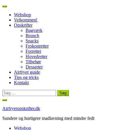
Webshop
Velkommen!
Opskrifter
Bagværk
Brunch
Snacks
Frokostretter
Forretter
Hovedretter
Tilbehør
Desserter
Airfryer guide
Tips og tricks
Kontakt
Søg
efter:
Spring
til
Airfryeropskrifter.dk
indhold
Sundere og hurtigere madlavning med mindre fedt
Webshop