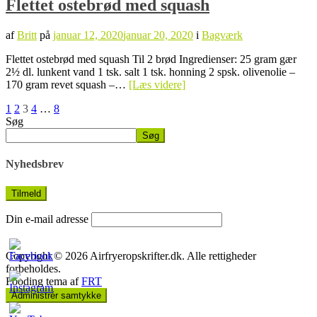
Flettet ostebrød med squash
af
Britt
på
januar 12, 2020
januar 20, 2020
i
Bagværk
Flettet ostebrød med squash Til 2 brød Ingredienser: 25 gram gær
2½ dl. lunkent vand 1 tsk. salt 1 tsk. honning 2 spsk. olivenolie –
170 gram revet squash –…
[Læs videre]
Indlægsinddeling
Side
Side
Side
Side
Side
1
2
3
4
…
8
Søg
Søg
Nyhedsbrev
Din e-mail adresse
Copyright © 2026 Airfryeropskrifter.dk. Alle rettigheder
forbeholdes.
Fooding tema af
FRT
Administrér samtykke