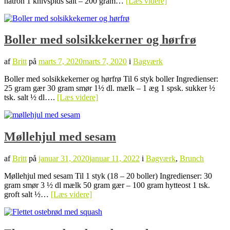
natron 1 knivspids salt – 200 gram…
[Læs videre]
Boller med solsikkekerner og hørfrø
af
Britt
på
marts 7, 2020
marts 7, 2020
i
Bagværk
Boller med solsikkekerner og hørfrø Til 6 styk boller Ingredienser:
25 gram gær 30 gram smør 1½ dl. mælk – 1 æg 1 spsk. sukker ½
tsk. salt ½ dl….
[Læs videre]
Møllehjul med sesam
af
Britt
på
januar 31, 2020
januar 11, 2022
i
Bagværk
,
Brunch
Møllehjul med sesam Til 1 styk (18 – 20 boller) Ingredienser: 30
gram smør 3 ½ dl mælk 50 gram gær – 100 gram hytteost 1 tsk.
groft salt ½…
[Læs videre]