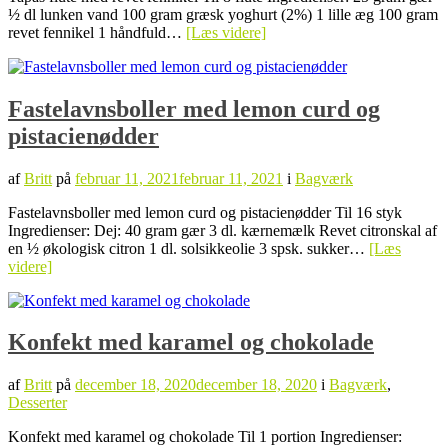
½ dl lunken vand 100 gram græsk yoghurt (2%) 1 lille æg 100 gram
revet fennikel 1 håndfuld…
[Læs videre]
Fastelavnsboller med lemon curd og
pistacienødder
af
Britt
på
februar 11, 2021
februar 11, 2021
i
Bagværk
Fastelavnsboller med lemon curd og pistacienødder Til 16 styk
Ingredienser: Dej: 40 gram gær 3 dl. kærnemælk Revet citronskal af
en ½ økologisk citron 1 dl. solsikkeolie 3 spsk. sukker…
[Læs
videre]
Konfekt med karamel og chokolade
af
Britt
på
december 18, 2020
december 18, 2020
i
Bagværk
,
Desserter
Konfekt med karamel og chokolade Til 1 portion Ingredienser: