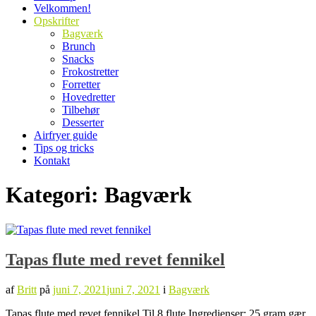
Velkommen!
Opskrifter
Bagværk
Brunch
Snacks
Frokostretter
Forretter
Hovedretter
Tilbehør
Desserter
Airfryer guide
Tips og tricks
Kontakt
Kategori:
Bagværk
Tapas flute med revet fennikel
af
Britt
på
juni 7, 2021
juni 7, 2021
i
Bagværk
Tapas flute med revet fennikel Til 8 flute Ingredienser: 25 gram gær