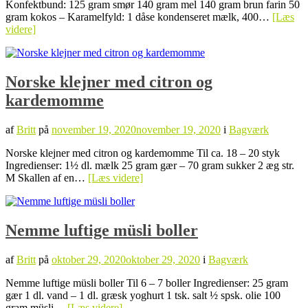
Konfektbund: 125 gram smør 140 gram mel 140 gram brun farin 50
gram kokos – Karamelfyld: 1 dåse kondenseret mælk, 400…
[Læs
videre]
Norske klejner med citron og
kardemomme
af
Britt
på
november 19, 2020
november 19, 2020
i
Bagværk
Norske klejner med citron og kardemomme Til ca. 18 – 20 styk
Ingredienser: 1½ dl. mælk 25 gram gær – 70 gram sukker 2 æg str.
M Skallen af en…
[Læs videre]
Nemme luftige müsli boller
af
Britt
på
oktober 29, 2020
oktober 29, 2020
i
Bagværk
Nemme luftige müsli boller Til 6 – 7 boller Ingredienser: 25 gram
gær 1 dl. vand – 1 dl. græsk yoghurt 1 tsk. salt ½ spsk. olie 100
gram müsli…
[Læs videre]