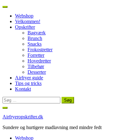
Webshop
Velkommen!
Opskrifter
Bagværk
Brunch
Snacks
Frokostretter
Forretter
Hovedretter
Tilbehør
Desserter
Airfryer guide
Tips og tricks
Kontakt
Søg
efter:
Spring
til
Airfryeropskrifter.dk
indhold
Sundere og hurtigere madlavning med mindre fedt
Webshop