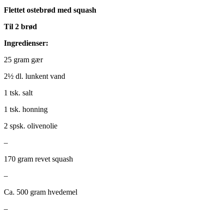
Flettet ostebrød med squash
Til 2 brød
Ingredienser:
25 gram gær
2½ dl. lunkent vand
1 tsk. salt
1 tsk. honning
2 spsk. olivenolie
–
170 gram revet squash
–
Ca. 500 gram hvedemel
–