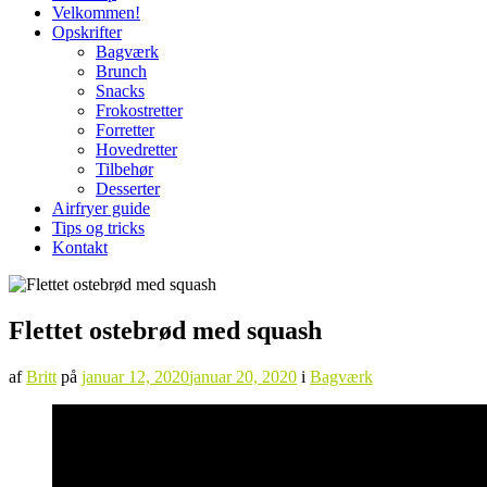
Velkommen!
Opskrifter
Bagværk
Brunch
Snacks
Frokostretter
Forretter
Hovedretter
Tilbehør
Desserter
Airfryer guide
Tips og tricks
Kontakt
Flettet ostebrød med squash
af
Britt
på
januar 12, 2020
januar 20, 2020
i
Bagværk