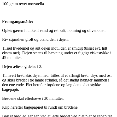
100 gram revet mozarella
–
Fremgangsmåde:
Opløs gæren i lunkent vand og rør salt, honning og olivenolie i.
Riv squashen groft og bland den i dejen.
Tilsæt hvedemel og ælt dejen indtil den er smidig (tilsæt evt. lidt
ekstra mel). Dejen sættes til hævning under et fugtigt viskestykke i
45 minutter.
Dejen æltes og deles i 2.
Til hvert brød slås dejen ned, trilles til et aflangt brød, drys med ost
og skær brødet i tre lange strimler, så det stadig hænger sammen i
den ene ende. Flet herefter brødene og læg dem på et stykke
bagepapir.
Brødene skal efterhæve i 30 minutter.
Klip herefter bagepapiret til rundt om brødene.
Bag et brød ad gangen ved at løfte brødet ved hjælp af bagepapiret