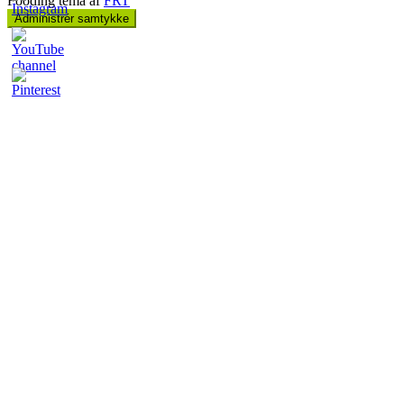
Fooding tema af
FRT
Administrér samtykke