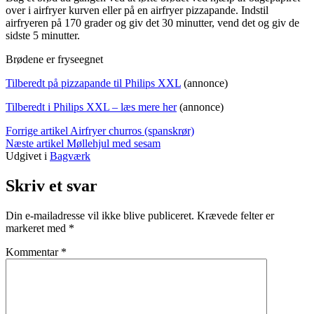
over i airfryer kurven eller på en airfryer pizzapande. Indstil
airfryeren på 170 grader og giv det 30 minutter, vend det og giv de
sidste 5 minutter.
Brødene er fryseegnet
Tilberedt på pizzapande til Philips XXL
(annonce)
Tilberedt i Philips XXL – læs mere her
(annonce)
Læs
Forrige artikel
Airfryer churros (spanskrør)
Næste artikel
Møllehjul med sesam
videre
Udgivet i
Bagværk
Skriv et svar
Din e-mailadresse vil ikke blive publiceret.
Krævede felter er
markeret med
*
Kommentar
*