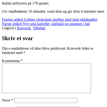
Indstil airfryeren på 170 grader.
Giv madbrødene 10 minutter, vend dem og giv dem 4 minutter mere
Læs
Forrige artikel
Luftige chokolade muffins med mini skildpadder
Næste artikel
Nye små kartofler, spidskål og asparges i fad
videre
Udgivet i
Bagværk
,
Tilbehør
Skriv et svar
Din e-mailadresse vil ikke blive publiceret.
Krævede felter er
markeret med
*
Kommentar
*
Navn
*