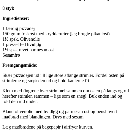
8 styk
Ingredienser:
1 færdig pizzadej
150 gram friskost med krydderurter (jeg brugte pikantost)
1½ spsk. Olivenolie
1 presset fed hvidløg
1½ spsk revet parmesan ost
Sesamfrø
Fremgangsmåde:
Skær pizzadejen ud i 8 lige store aflange strimler. Fordel osten på
strimlerne og smør den ud og hold kanterne fri.
Klem med fingrene hver strimmel sammen om osten på langs og rul
herefter strimlen sammen – lige som en snegl. Buk enden ind og
fold den ind under.
Bland olivenolie med hvidløg og parmesan ost og pensl hvert
madbrød med blandingen. Drys med sesam.
Læg madbrødene på bagepapir i airfryer kurven.