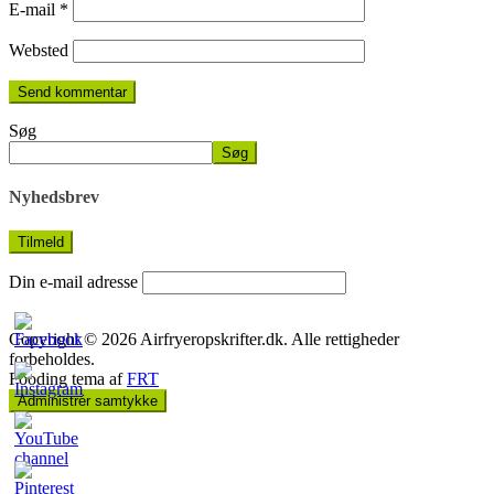
E-mail
*
Websted
Søg
Søg
Nyhedsbrev
Din e-mail adresse
Copyright © 2026 Airfryeropskrifter.dk. Alle rettigheder
forbeholdes.
Fooding tema af
FRT
Administrér samtykke