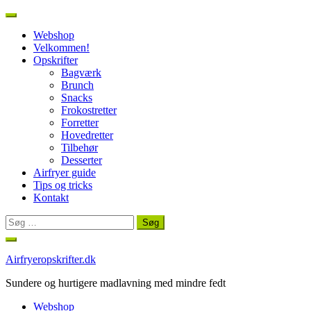
Webshop
Velkommen!
Opskrifter
Bagværk
Brunch
Snacks
Frokostretter
Forretter
Hovedretter
Tilbehør
Desserter
Airfryer guide
Tips og tricks
Kontakt
Søg
efter:
Spring
til
Airfryeropskrifter.dk
indhold
Sundere og hurtigere madlavning med mindre fedt
Webshop