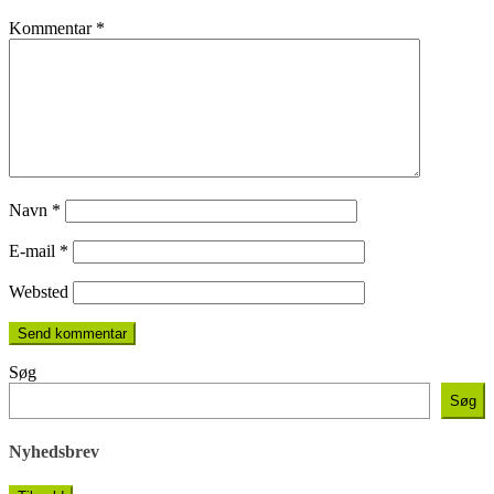
Kommentar
*
Navn
*
E-mail
*
Websted
Søg
Søg
Nyhedsbrev