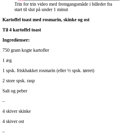
Trin for trin video med fremgangsmåde i billeder fra
start til slut på under 1 minut
Kartoffel toast med rosmarin, skinke og ost
Til 4 kartoffel toast
Ingredienser:
750 gram kogte kartofler
1 æg
1 spsk. friskhakket rosmarin (eller ½ spsk. tørret)
2 store spsk. rasp
Salt og peber
–
4 skiver skinke
4 skiver ost
–