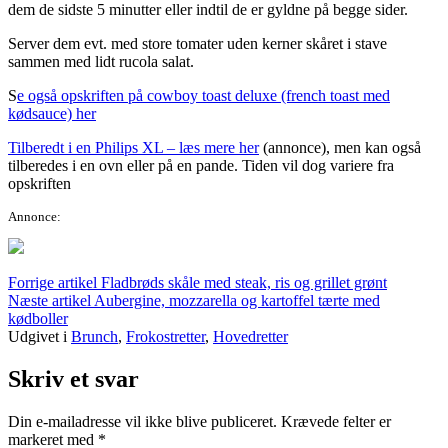
dem de sidste 5 minutter eller indtil de er gyldne på begge sider.
Server dem evt. med store tomater uden kerner skåret i stave
sammen med lidt rucola salat.
S
e også opskriften på cowboy toast deluxe (french toast med
kødsauce) her
Tilberedt i en Philips XL – læs mere her
(annonce), men kan også
tilberedes i en ovn eller på en pande. Tiden vil dog variere fra
opskriften
Annonce:
Læs
Forrige artikel
Fladbrøds skåle med steak, ris og grillet grønt
Næste artikel
Aubergine, mozzarella og kartoffel tærte med
videre
kødboller
Udgivet i
Brunch
,
Frokostretter
,
Hovedretter
Skriv et svar
Din e-mailadresse vil ikke blive publiceret.
Krævede felter er
markeret med
*