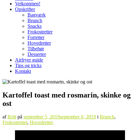
Velkommen!
Opskrifter
Bagværk
Brunch
Snacks
Frokostretter
Forretter
Hovedretter
Tilbehør
Desserter
Airfryer guide
Tips og tricks
Kontakt
Kartoffel toast med rosmarin, skinke og
ost
af
Britt
på
september 5, 2019
september 6, 2019
i
Brunch
,
Frokostretter
,
Hovedretter