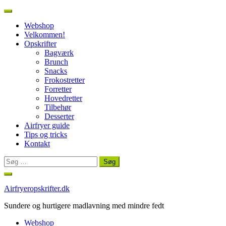
Webshop
Velkommen!
Opskrifter
Bagværk
Brunch
Snacks
Frokostretter
Forretter
Hovedretter
Tilbehør
Desserter
Airfryer guide
Tips og tricks
Kontakt
Søg
efter:
Spring
til
Airfryeropskrifter.dk
indhold
Sundere og hurtigere madlavning med mindre fedt
Webshop