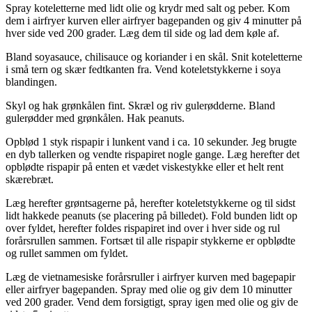
Spray koteletterne med lidt olie og krydr med salt og peber. Kom
dem i airfryer kurven eller airfryer bagepanden og giv 4 minutter på
hver side ved 200 grader. Læg dem til side og lad dem køle af.
Bland soyasauce, chilisauce og koriander i en skål. Snit koteletterne
i små tern og skær fedtkanten fra. Vend koteletstykkerne i soya
blandingen.
Skyl og hak grønkålen fint. Skræl og riv gulerødderne. Bland
gulerødder med grønkålen. Hak peanuts.
Opblød 1 styk rispapir i lunkent vand i ca. 10 sekunder. Jeg brugte
en dyb tallerken og vendte rispapiret nogle gange. Læg herefter det
opblødte rispapir på enten et vædet viskestykke eller et helt rent
skærebræt.
Læg herefter grøntsagerne på, herefter koteletstykkerne og til sidst
lidt hakkede peanuts (se placering på billedet). Fold bunden lidt op
over fyldet, herefter foldes rispapiret ind over i hver side og rul
forårsrullen sammen. Fortsæt til alle rispapir stykkerne er opblødte
og rullet sammen om fyldet.
Læg de vietnamesiske forårsruller i airfryer kurven med bagepapir
eller airfryer bagepanden. Spray med olie og giv dem 10 minutter
ved 200 grader. Vend dem forsigtigt, spray igen med olie og giv de