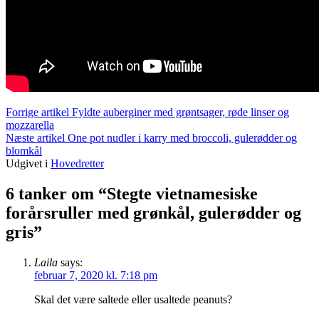
Læs
Forrige artikel
Fyldte auberginer med grøntsager, røde linser og
mozzarella
videre
Næste artikel
One pot nudler i karry med broccoli, gulerødder og
blomkål
Udgivet i
Hovedretter
6 tanker om “Stegte vietnamesiske
forårsruller med grønkål, gulerødder og
gris”
Laila
says:
februar 7, 2020 kl. 7:18 pm
Skal det være saltede eller usaltede peanuts?