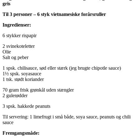
gris
Til 3 personer – 6 styk vietnamesiske forårsruller
Ingredienser:
6 stykker rispapir
2 svinekoteletter
Olie
Salt og peber
1 spsk. chilisauce, sød eller stærk (jeg brugte chipotle sauce)
1½ spsk. soyasauce
1 tsk. stødt koriander
70 gram frisk grønkål uden stængler
2 gulerødder
3 spsk. hakkede peanuts
Til servering: 1 limefrugt i små både, soya sauce, peanuts og chili
sauce
Fremgangsmåde: