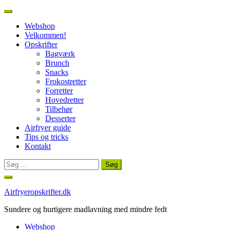
Webshop
Velkommen!
Opskrifter
Bagværk
Brunch
Snacks
Frokostretter
Forretter
Hovedretter
Tilbehør
Desserter
Airfryer guide
Tips og tricks
Kontakt
Søg
efter:
Spring
til
Airfryeropskrifter.dk
indhold
Sundere og hurtigere madlavning med mindre fedt
Webshop