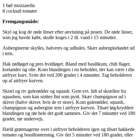
1 bøf mozzarella
8 cocktail tomater
Fremgangsmåde:
Skyl og kog de røde linser efter anvisning på posen. De røde linser,
som jeg havde købt, skulle koges i 2 dl. vand i 15 minutter.
Auberginerne skylles, halveres og udhules. Skær auberginekødet ud
i tern.
Hak rødløget og pres hvidløget. Bland med basilikum, chili flager,
koriander og olie. Kom blandingen i en beholder, der kan være i din
airfryer kurv. Svits det ved 200 grader i 4 minutter. Tag beholderen
op af airfryer kurven.
Skræl og riv gulerødder og squash. Gem evt. lidt af skrællen fra
squashen, som kan snittes fint som pynt. Skær champignon ud i
skiver (halve skiver, hvis de er store). Kom gulerødder, squash,
champignon og aubergine tern i airfryer kurven. Tilsæt løg/krydderi
blandingen og rør hele det godt sammen. Giv det 7 minutter ved 180
grader, rør undervejs.
Hæld grøntsagerne over i airfryer beholderen igen og tilsæt hakkede
tomater og bouillonterning. Giv det 5 minutter ved 180 grader, eller