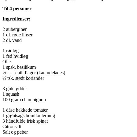
Til 4 personer
Ingredienser:
2 auberginer
1 dl. røde linser
2 dl. vand
1 rødløg
1 fed hvidløg
Olie
1 spsk. basilikum
½ tsk. chili flager (kan udelades)
½ tsk. stødt koriander
3 gulerødder
1 squash
100 gram champignon
1 dåse hakkede tomater
1 grøntsags bouillonterning
3 håndfulde frisk spinat
Citronsaft
Salt og peber