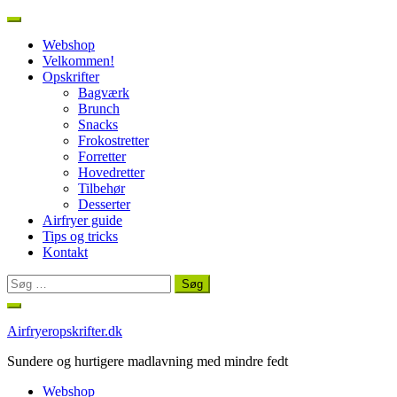
Webshop
Velkommen!
Opskrifter
Bagværk
Brunch
Snacks
Frokostretter
Forretter
Hovedretter
Tilbehør
Desserter
Airfryer guide
Tips og tricks
Kontakt
Søg
efter:
Spring
til
Airfryeropskrifter.dk
indhold
Sundere og hurtigere madlavning med mindre fedt
Webshop