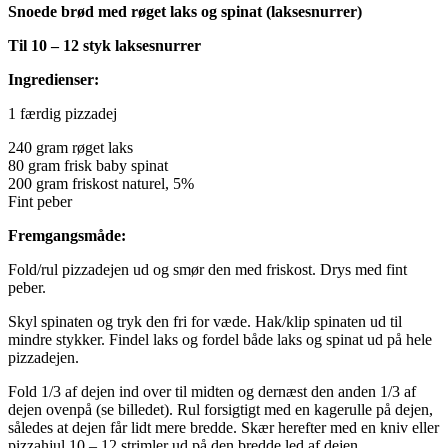
Snoede brød med røget laks og spinat (laksesnurrer)
Til 10 – 12 styk laksesnurrer
Ingredienser:
1 færdig pizzadej
240 gram røget laks
80 gram frisk baby spinat
200 gram friskost naturel, 5%
Fint peber
Fremgangsmåde:
Fold/rul pizzadejen ud og smør den med friskost. Drys med fint
peber.
Skyl spinaten og tryk den fri for væde. Hak/klip spinaten ud til
mindre stykker. Findel laks og fordel både laks og spinat ud på hele
pizzadejen.
Fold 1/3 af dejen ind over til midten og dernæst den anden 1/3 af
dejen ovenpå (se billedet). Rul forsigtigt med en kagerulle på dejen,
således at dejen får lidt mere bredde. Skær herefter med en kniv eller
pizzahjul 10 – 12 strimler ud på den bredde led af dejen.