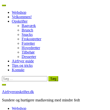
Webshop
Velkommen!
Opskrifter
Bagværk
Brunch
Snacks
Frokostretter
Forretter
Hovedretter
Tilbehør
Desserter
Airfryer guide
Tips og tricks
Kontakt
Søg
efter:
Spring
til
Airfryeropskrifter.dk
indhold
Sundere og hurtigere madlavning med mindre fedt
Webshop