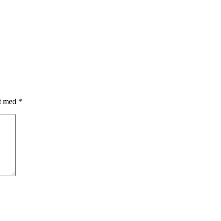
et med
*