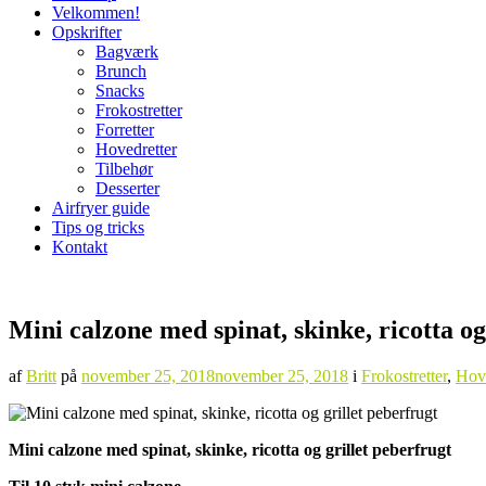
Velkommen!
Opskrifter
Bagværk
Brunch
Snacks
Frokostretter
Forretter
Hovedretter
Tilbehør
Desserter
Airfryer guide
Tips og tricks
Kontakt
Mini calzone med spinat, skinke, ricotta og
af
Britt
på
november 25, 2018
november 25, 2018
i
Frokostretter
,
Hove
Mini calzone med spinat, skinke, ricotta og grillet peberfrugt