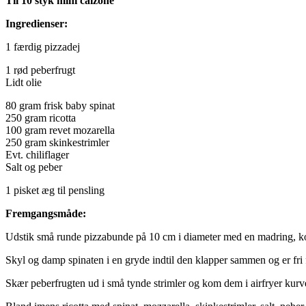
Til 10 styk mini calzone
Ingredienser:
1 færdig pizzadej
1 rød peberfrugt
Lidt olie
80 gram frisk baby spinat
250 gram ricotta
100 gram revet mozarella
250 gram skinkestrimler
Evt. chiliflager
Salt og peber
1 pisket æg til pensling
Fremgangsmåde:
Udstik små runde pizzabunde på 10 cm i diameter med en madring, kop e
Skyl og damp spinaten i en gryde indtil den klapper sammen og er fri
Skær peberfrugten ud i små tynde strimler og kom dem i airfryer kurve