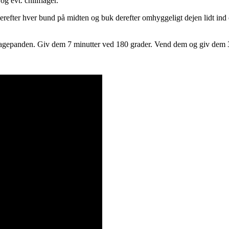
g evt. chiliflager.
herefter hver bund på midten og buk derefter omhyggeligt dejen lidt in
r bagepanden. Giv dem 7 minutter ved 180 grader. Vend dem og giv dem 