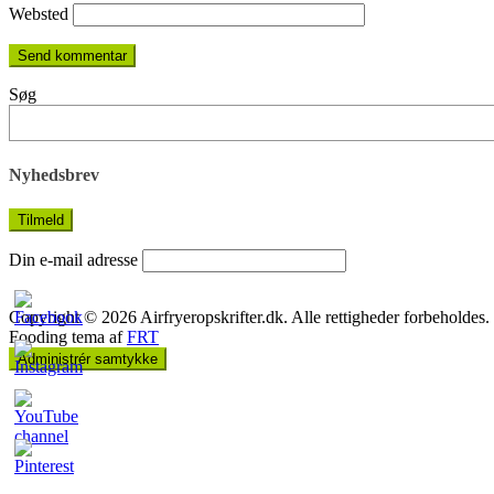
Websted
Søg
Nyhedsbrev
Din e-mail adresse
Copyright © 2026 Airfryeropskrifter.dk. Alle rettigheder forbeholdes.
Fooding tema af
FRT
Administrér samtykke