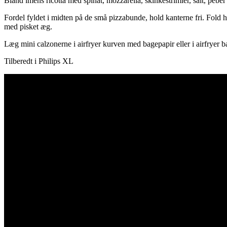
Bland imens ricotta med spinat, mozzarella, skinkestrimler, salt, peber o
Fordel fyldet i midten på de små pizzabunde, hold kanterne fri. Fold 
med pisket æg.
Læg mini calzonerne i airfryer kurven med bagepapir eller i airfrye
Tilberedt i Philips XL