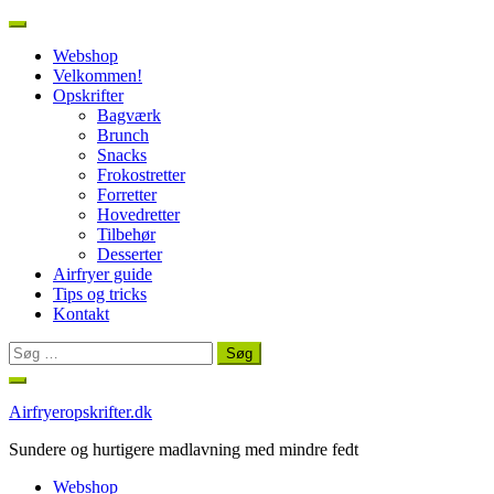
Webshop
Velkommen!
Opskrifter
Bagværk
Brunch
Snacks
Frokostretter
Forretter
Hovedretter
Tilbehør
Desserter
Airfryer guide
Tips og tricks
Kontakt
Søg
efter:
Spring
til
Airfryeropskrifter.dk
indhold
Sundere og hurtigere madlavning med mindre fedt
Webshop