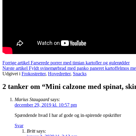
Læs
Forrige artikel
Farserede porrer med timian kartofler og gulerødder
Næste artikel
Fyldt svinemørbrad med panko paneret kartoffelmos me
videre
Udgivet i
Frokostretter
,
Hovedretter
,
Snacks
2 tanker om “Mini calzone med spinat, skin
Marius Staugaard
says:
december 29, 2019 kl. 10:57 pm
Spændende hvad I har af gode og in-spirende opskrifter
Svar
Britt
says: