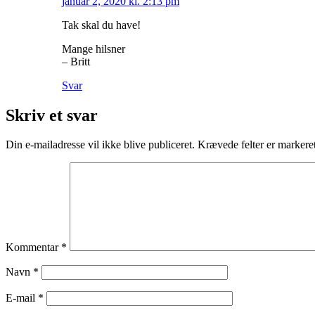
januar 2, 2020 kl. 2:13 pm
Tak skal du have!
Mange hilsner
– Britt
Svar
Skriv et svar
Din e-mailadresse vil ikke blive publiceret.
Krævede felter er marker
Kommentar
*
Navn
*
E-mail
*