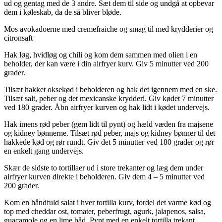
ud og gentag med de 3 andre. Sæt dem til side og undgå at opbevar
dem i køleskab, da de så bliver bløde.
Mos avokadoerne med cremefraiche og smag til med krydderier og
citronsaft
Hak løg, hvidløg og chili og kom dem sammen med olien i en
beholder, der kan være i din airfryer kurv. Giv 5 minutter ved 200
grader.
Tilsæt hakket oksekød i beholderen og hak det igennem med en ske.
Tilsæt salt, peber og det mexicanske krydderi. Giv kødet 7 minutter
ved 180 grader. Åbn airfryer kurven og hak lidt i kødet undervejs.
Hak imens rød peber (gem lidt til pynt) og hæld væden fra majsene
og kidney bønnerne. Tilsæt rød peber, majs og kidney bønner til det
hakkede kød og rør rundt. Giv det 5 minutter ved 180 grader og rør
en enkelt gang undervejs.
Skær de sidste to tortillaer ud i store trekanter og læg dem under
airfryer kurven direkte i beholderen. Giv dem 4 – 5 minutter ved
200 grader.
Kom en håndfuld salat i hver tortilla kurv, fordel det varme kød og
top med cheddar ost, tomater, peberfrugt, agurk, jalapenos, salsa,
guacamole og en lime båd. Pynt med en enkelt tortilla trekant