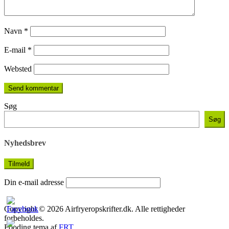
Navn
*
E-mail
*
Websted
Søg
Søg
Nyhedsbrev
Din e-mail adresse
Copyright © 2026 Airfryeropskrifter.dk. Alle rettigheder
forbeholdes.
Fooding tema af
FRT