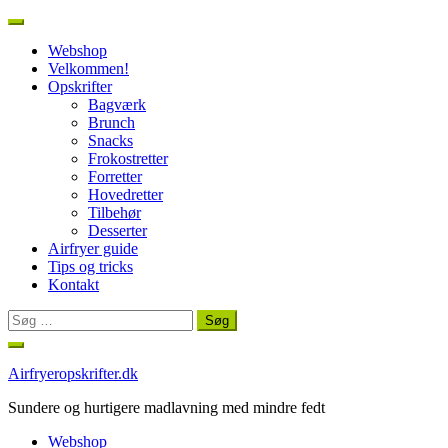
Webshop
Velkommen!
Opskrifter
Bagværk
Brunch
Snacks
Frokostretter
Forretter
Hovedretter
Tilbehør
Desserter
Airfryer guide
Tips og tricks
Kontakt
Søg
efter:
Spring
til
Airfryeropskrifter.dk
indhold
Sundere og hurtigere madlavning med mindre fedt
Webshop