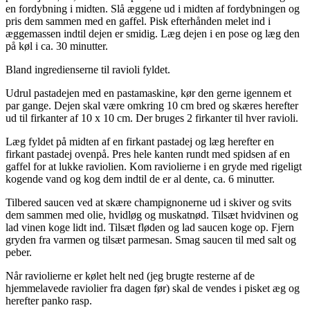
en fordybning i midten. Slå æggene ud i midten af fordybningen og
pris dem sammen med en gaffel. Pisk efterhånden melet ind i
æggemassen indtil dejen er smidig. Læg dejen i en pose og læg den
på køl i ca. 30 minutter.
Bland ingredienserne til ravioli fyldet.
Udrul pastadejen med en pastamaskine, kør den gerne igennem et
par gange. Dejen skal være omkring 10 cm bred og skæres herefter
ud til firkanter af 10 x 10 cm. Der bruges 2 firkanter til hver ravioli.
Læg fyldet på midten af en firkant pastadej og læg herefter en
firkant pastadej ovenpå. Pres hele kanten rundt med spidsen af en
gaffel for at lukke raviolien. Kom raviolierne i en gryde med rigeligt
kogende vand og kog dem indtil de er al dente, ca. 6 minutter.
Tilbered saucen ved at skære champignonerne ud i skiver og svits
dem sammen med olie, hvidløg og muskatnød. Tilsæt hvidvinen og
lad vinen koge lidt ind. Tilsæt fløden og lad saucen koge op. Fjern
gryden fra varmen og tilsæt parmesan. Smag saucen til med salt og
peber.
Når raviolierne er kølet helt ned (jeg brugte resterne af de
hjemmelavede raviolier fra dagen før) skal de vendes i pisket æg og
herefter panko rasp.