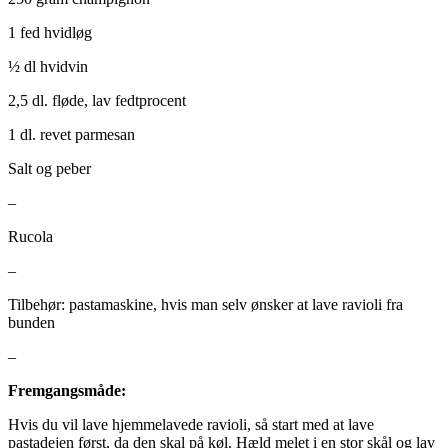
1 fed hvidløg
½ dl hvidvin
2,5 dl. fløde, lav fedtprocent
1 dl. revet parmesan
Salt og peber
–
Rucola
–
Tilbehør: pastamaskine, hvis man selv ønsker at lave ravioli fra
bunden
–
Fremgangsmåde:
Hvis du vil lave hjemmelavede ravioli, så start med at lave
pastadejen først, da den skal på køl. Hæld melet i en stor skål og lav