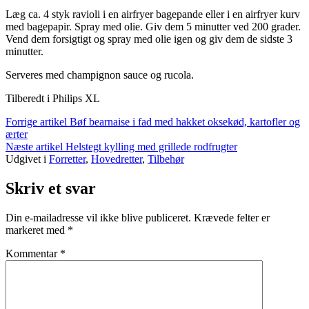
Læg ca. 4 styk ravioli i en airfryer bagepande eller i en airfryer kurv
med bagepapir. Spray med olie. Giv dem 5 minutter ved 200 grader.
Vend dem forsigtigt og spray med olie igen og giv dem de sidste 3
minutter.
Serveres med champignon sauce og rucola.
Tilberedt i Philips XL
Læs
Forrige artikel
Bøf bearnaise i fad med hakket oksekød, kartofler og
ærter
videre
Næste artikel
Helstegt kylling med grillede rodfrugter
Udgivet i
Forretter
,
Hovedretter
,
Tilbehør
Skriv et svar
Din e-mailadresse vil ikke blive publiceret.
Krævede felter er
markeret med
*
Kommentar
*