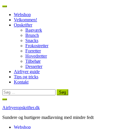
Webshop
Velkommen!
Opskrifter
Bagværk
Brunch
Snacks
Frokostretter
Forretter
Hovedretter
Tilbehør
Desserter
Airfryer guide
Tips og tricks
Kontakt
Søg
efter:
Spring
til
Airfryeropskrifter.dk
indhold
Sundere og hurtigere madlavning med mindre fedt
Webshop