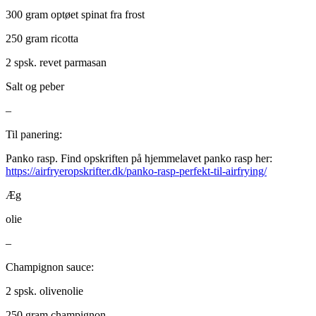
300 gram optøet spinat fra frost
250 gram ricotta
2 spsk. revet parmasan
Salt og peber
–
Til panering:
Panko rasp. Find opskriften på hjemmelavet panko rasp her:
https://airfryeropskrifter.dk/panko-rasp-perfekt-til-airfrying/
Æg
olie
–
Champignon sauce:
2 spsk. olivenolie
250 gram champignon