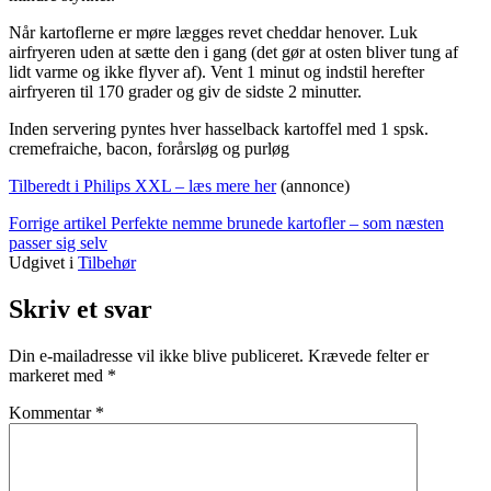
Når kartoflerne er møre lægges revet cheddar henover. Luk
airfryeren uden at sætte den i gang (det gør at osten bliver tung af
lidt varme og ikke flyver af). Vent 1 minut og indstil herefter
airfryeren til 170 grader og giv de sidste 2 minutter.
Inden servering pyntes hver hasselback kartoffel med 1 spsk.
cremefraiche, bacon, forårsløg og purløg
Tilberedt i Philips XXL – læs mere her
(annonce)
Læs
Forrige artikel
Perfekte nemme brunede kartofler – som næsten
passer sig selv
videre
Udgivet i
Tilbehør
Skriv et svar
Din e-mailadresse vil ikke blive publiceret.
Krævede felter er
markeret med
*
Kommentar
*