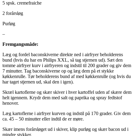
5 spsk. cremefraiche
2 forårsløg
Purløg
–
Fremgangsmåde:
Læg og fordel baconskiverne direkte ned i airfryer beholderens
bund (hvis du har en Philips XXL, så tag stjernen ud). Sæt den
tomme airfryer kurv i airfryeren og indstil til 200 grader og giv dem
7 minutter. Tag baconskiverne op og læg dem på et stykke
køkkenrulle. Tør beholderens bund af med køkkenrulle (og hvis du
har taget stjernen ud, skal den i igen).
Skræl kartoflerne og skær skiver i hver kartoffel uden af skære dem
helt igennem. Krydr dem med salt og paprika og spray fedtstof
henover.
Læg kartoflerne i airfryer kurven og indstil på 170 grader. Giv dem
ca. 45 – 50 minutter eller indtil de er møre.
Skær imens forårsløget ud i skiver, klip purløg og skær bacon ud i
mindre stykker.