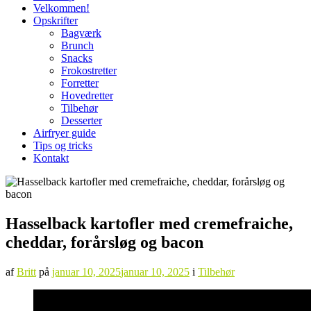
Velkommen!
Opskrifter
Bagværk
Brunch
Snacks
Frokostretter
Forretter
Hovedretter
Tilbehør
Desserter
Airfryer guide
Tips og tricks
Kontakt
Hasselback kartofler med cremefraiche,
cheddar, forårsløg og bacon
af
Britt
på
januar 10, 2025
januar 10, 2025
i
Tilbehør