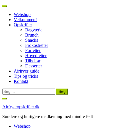
Webshop
Velkommen!
Opskrifter
Bagværk
Brunch
Snacks
Frokostretter
Forretter
Hovedretter
Tilbehør
Desserter
Airfryer guide
Tips og tricks
Kontakt
Søg
efter:
Spring
til
Airfryeropskrifter.dk
indhold
Sundere og hurtigere madlavning med mindre fedt
Webshop