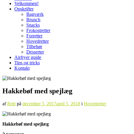
Velkommen!
Opskrifter
Bagværk
Brunch
Snacks
Frokostretter
Forretter
Hovedretter
Tilbehør
Desserter
Airfryer guide
Tips og tricks
Kontakt
Hakkebøf med spejlæg
af
Britt
på
december 5, 2017
april 5, 2018
i
Hovedretter
Hakkebøf med spejlæg