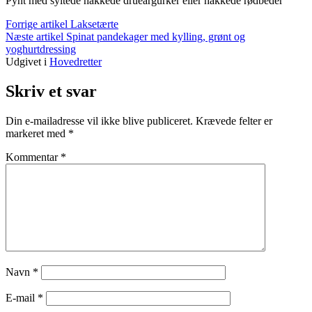
Pynt med syltede hakkede drueargurker eller hakkede rødbeder
Læs
Forrige artikel
Laksetærte
Næste artikel
Spinat pandekager med kylling, grønt og
videre
yoghurtdressing
Udgivet i
Hovedretter
Skriv et svar
Din e-mailadresse vil ikke blive publiceret.
Krævede felter er
markeret med
*
Kommentar
*
Navn
*
E-mail
*