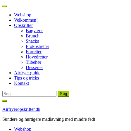
Webshop
Velkommen!
Opskrifter
Bagværk
Brunch
Snacks
Frokostretter
Forretter
Hovedretter
Tilbehør
Desserter
Airfryer guide
Tips og tricks
Kontakt
Søg
efter:
Spring
til
Airfryeropskrifter.dk
indhold
Sundere og hurtigere madlavning med mindre fedt
Webshop