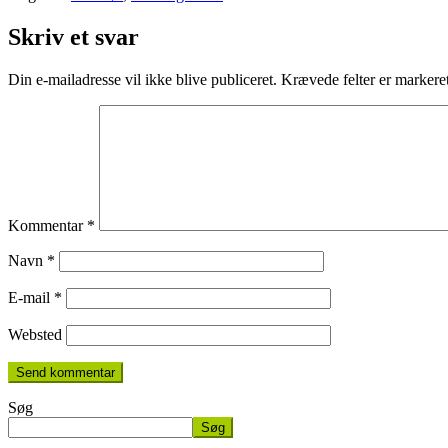
Skriv et svar
Din e-mailadresse vil ikke blive publiceret.
Krævede felter er marker
Kommentar
*
Navn
*
E-mail
*
Websted
Søg
Søg