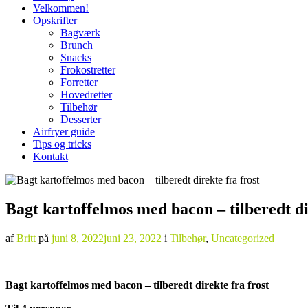
Velkommen!
Opskrifter
Bagværk
Brunch
Snacks
Frokostretter
Forretter
Hovedretter
Tilbehør
Desserter
Airfryer guide
Tips og tricks
Kontakt
Bagt kartoffelmos med bacon – tilberedt di
af
Britt
på
juni 8, 2022
juni 23, 2022
i
Tilbehør
,
Uncategorized
Bagt kartoffelmos med bacon – tilberedt direkte fra frost