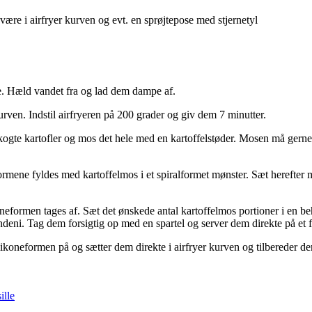
 være i airfryer kurven og evt. en sprøjtepose med stjernetyl
øre. Hæld vandet fra og lad dem dampe af.
rven. Indstil airfryeren på 200 grader og giv dem 7 minutter.
gte kartofler og mos det hele med en kartoffelstøder. Mosen må gerne 
rmene fyldes med kartoffelmos i et spiralformet mønster. Sæt herefter 
oneformen tages af. Sæt det ønskede antal kartoffelmos portioner i en beh
ndeni. Tag dem forsigtig op med en spartel og server dem direkte på et fa
likoneformen på og sætter dem direkte i airfryer kurven og tilbereder d
ille