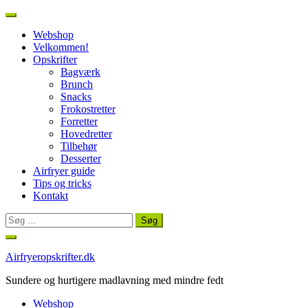
Webshop
Velkommen!
Opskrifter
Bagværk
Brunch
Snacks
Frokostretter
Forretter
Hovedretter
Tilbehør
Desserter
Airfryer guide
Tips og tricks
Kontakt
Søg
efter:
Spring
til
Airfryeropskrifter.dk
indhold
Sundere og hurtigere madlavning med mindre fedt
Webshop