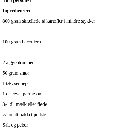
Til 4 personer
Ingredienser:
800 gram skrællede rå kartofler i mindre stykker
–
100 gram bacontern
–
2 æggeblommer
50 gram smør
1 tsk. sennep
1 dl. revet parmesan
3/4 dl. mælk eller fløde
½ bundt hakket purløg
Salt og peber
–