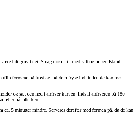
være lidt grov i det. Smag mosen til med salt og peber. Bland
muffin formene på frost og lad dem fryse ind, inden de kommes i
older og sæt den ned i airfryer kurven. Indstil airfryeren på 180
d eller på tallerken.
em ca. 5 minutter mindre. Serveres derefter med formen på, da de kan