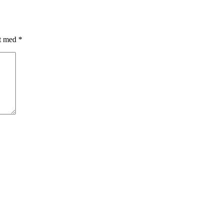
et med
*