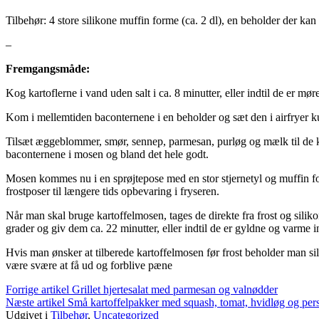
Tilbehør: 4 store silikone muffin forme (ca. 2 dl), en beholder der kan
–
Fremgangsmåde:
Kog kartoflerne i vand uden salt i ca. 8 minutter, eller indtil de er m
Kom i mellemtiden baconternene i en beholder og sæt den i airfryer ku
Tilsæt æggeblommer, smør, sennep, parmesan, purløg og mælk til de ko
baconternene i mosen og bland det hele godt.
Mosen kommes nu i en sprøjtepose med en stor stjernetyl og muffin fo
frostposer til længere tids opbevaring i fryseren.
Når man skal bruge kartoffelmosen, tages de direkte fra frost og silik
grader og giv dem ca. 22 minutter, eller indtil de er gyldne og varme i
Hvis man ønsker at tilberede kartoffelmosen før frost beholder man si
være svære at få ud og forblive pæne
Læs
Forrige artikel
Grillet hjertesalat med parmesan og valnødder
Næste artikel
Små kartoffelpakker med squash, tomat, hvidløg og pers
videre
Udgivet i
Tilbehør
,
Uncategorized