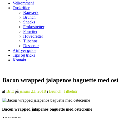
Velkommen!
Opskrifter
Bagværk
Brunch
Snacks
Frokostretter
Forretter
Hovedretter
Tilbehør
Desserter
Airfryer guide
Tips og tricks
Kontakt
Bacon wrapped jalapenos baguette med os
af
Britt
på
januar 23, 2018
i
Brunch
,
Tilbehør
Bacon wrapped jalapenos baguette med ostecreme