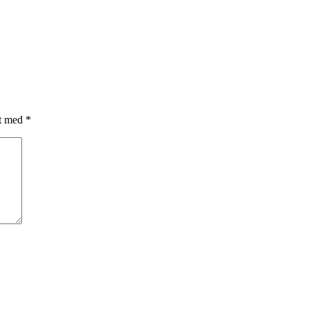
et med
*