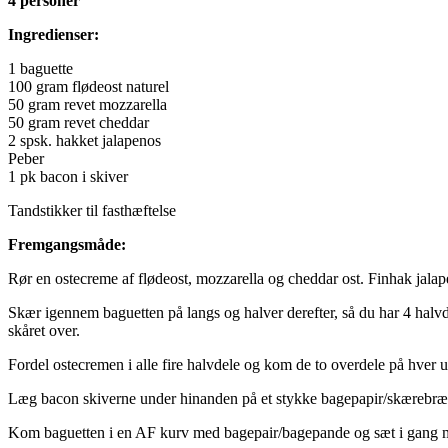
4 personer
Ingredienser:
1 baguette
100 gram flødeost naturel
50 gram revet mozzarella
50 gram revet cheddar
2 spsk. hakket jalapenos
Peber
1 pk bacon i skiver
Tandstikker til fasthæftelse
Fremgangsmåde:
Rør en ostecreme af flødeost, mozzarella og cheddar ost. Finhak jalap
Skær igennem baguetten på langs og halver derefter, så du har 4 halvde
skåret over.
Fordel ostecremen i alle fire halvdele og kom de to overdele på hver 
Læg bacon skiverne under hinanden på et stykke bagepapir/skærebræt.
Kom baguetten i en AF kurv med bagepair/bagepande og sæt i gang me