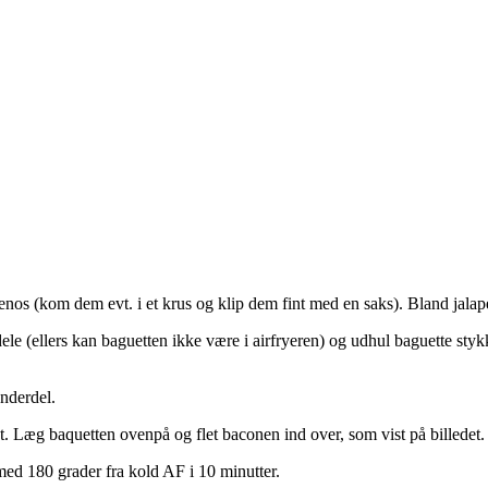
enos (kom dem evt. i et krus og klip dem fint med en saks). Bland jalap
le (ellers kan baguetten ikke være i airfryeren) og udhul baguette styk
underdel.
 Læg baquetten ovenpå og flet baconen ind over, som vist på billedet
d 180 grader fra kold AF i 10 minutter.