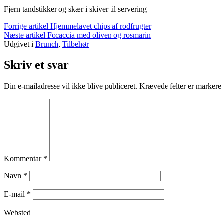
Fjern tandstikker og skær i skiver til servering
Læs
Forrige artikel
Hjemmelavet chips af rodfrugter
Næste artikel
Focaccia med oliven og rosmarin
videre
Udgivet i
Brunch
,
Tilbehør
Skriv et svar
Din e-mailadresse vil ikke blive publiceret.
Krævede felter er marker
Kommentar
*
Navn
*
E-mail
*
Websted