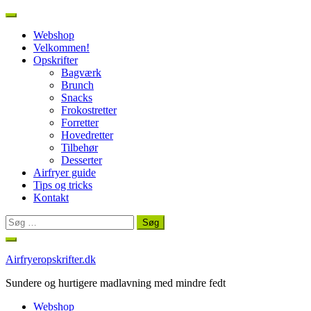
Webshop
Velkommen!
Opskrifter
Bagværk
Brunch
Snacks
Frokostretter
Forretter
Hovedretter
Tilbehør
Desserter
Airfryer guide
Tips og tricks
Kontakt
Søg
efter:
Spring
til
Airfryeropskrifter.dk
indhold
Sundere og hurtigere madlavning med mindre fedt
Webshop