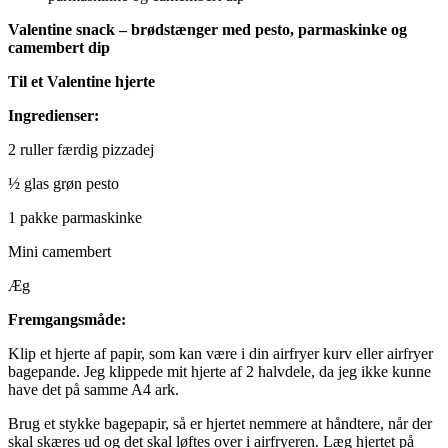
Valentine snack – brødstænger med pesto, parmaskinke og
camembert dip
Til et Valentine hjerte
Ingredienser:
2 ruller færdig pizzadej
½ glas grøn pesto
1 pakke parmaskinke
Mini camembert
Æg
Fremgangsmåde:
Klip et hjerte af papir, som kan være i din airfryer kurv eller airfryer
bagepande. Jeg klippede mit hjerte af 2 halvdele, da jeg ikke kunne
have det på samme A4 ark.
Brug et stykke bagepapir, så er hjertet nemmere at håndtere, når der
skal skæres ud og det skal løftes over i airfryeren. Læg hjertet på