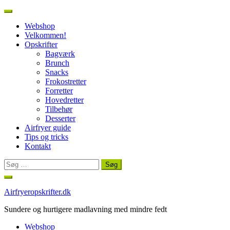
Webshop
Velkommen!
Opskrifter
Bagværk
Brunch
Snacks
Frokostretter
Forretter
Hovedretter
Tilbehør
Desserter
Airfryer guide
Tips og tricks
Kontakt
Søg
efter:
Spring
til
Airfryeropskrifter.dk
indhold
Sundere og hurtigere madlavning med mindre fedt
Webshop