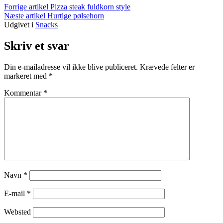
Læs
Forrige artikel
Pizza steak fuldkorn style
Næste artikel
Hurtige pølsehorn
videre
Udgivet i
Snacks
Skriv et svar
Din e-mailadresse vil ikke blive publiceret.
Krævede felter er
markeret med
*
Kommentar
*
Navn
*
E-mail
*
Websted