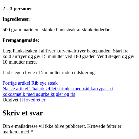
2 – 3 personer
Ingredienser:
500 gram marineret skinke flanksteak af skinkeinderlår
Fremgangsmåde:
Læg flanksteaken i airfryer kurven/airfryer bagepanden. Start fra
kold airfryer og giv 15 minutter ved 180 grader. Vend stegen og giv
10 minutter mere.
Lad stegen hvile i 15 minutter inden udskæring
Læs
Forrige artikel
Rib eye steak
Næste artikel
Thai oksefilet strimler med rød karrypasta i
videre
kokosmælk med agurke kugler og ris
Udgivet i
Hovedretter
Skriv et svar
Din e-mailadresse vil ikke blive publiceret.
Krævede felter er
markeret med
*