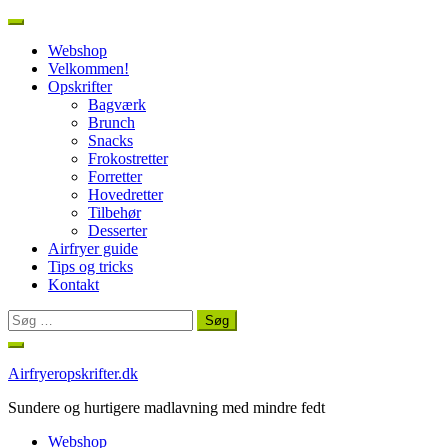
Webshop
Velkommen!
Opskrifter
Bagværk
Brunch
Snacks
Frokostretter
Forretter
Hovedretter
Tilbehør
Desserter
Airfryer guide
Tips og tricks
Kontakt
Søg
efter:
Spring
til
Airfryeropskrifter.dk
indhold
Sundere og hurtigere madlavning med mindre fedt
Webshop