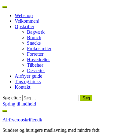
Webshop
Velkommen!
Opskrifter
Bagværk
Brunch
Snacks
Frokostretter
Forretter
Hovedretter
Tilbehør
Desserter
Airfryer guide
Tips og tricks
Kontakt
Søg efter:
Spring til indhold
Airfryeropskrifter.dk
Sundere og hurtigere madlavning med mindre fedt