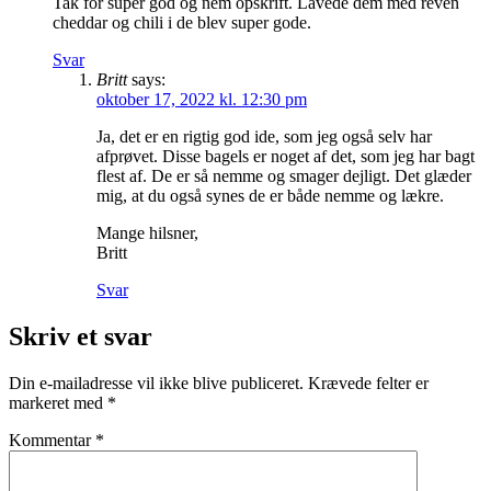
Tak for super god og nem opskrift. Lavede dem med reven
cheddar og chili i de blev super gode.
Svar
Britt
says:
oktober 17, 2022 kl. 12:30 pm
Ja, det er en rigtig god ide, som jeg også selv har
afprøvet. Disse bagels er noget af det, som jeg har bagt
flest af. De er så nemme og smager dejligt. Det glæder
mig, at du også synes de er både nemme og lækre.
Mange hilsner,
Britt
Svar
Skriv et svar
Din e-mailadresse vil ikke blive publiceret.
Krævede felter er
markeret med
*
Kommentar
*