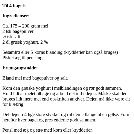
Til 4 bagels
Ingredienser:
Ca. 175 – 200 gram mel
2 tsk bagepulver
½ tsk salt
2 dl græsk yoghurt, 2 %
Sesamfrø eller 5-korns blanding (krydderier kan også bruges)
Pisket æg til pensling
Fremgangsmåde:
Bland mel med bagepulver og salt.
Kom den græske yoghurt i melblandingen og rør godt sammen.
Hold lidt af melet tilbage og arbejd det ind i dejen. Måske skal der
bruges lidt mere mel end opskriften angiver. Dejen må ikke være alt
for klæbrig.
Del dejen i 4 lige store stykker og rul dem aflange til en pølse. Form
herefter hver bagel og pres enderne godt sammen.
Pensl med æg og strø med korn eller krydderier.