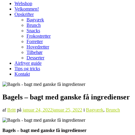
Webshop
Velkommen!
Opskrifter
Bagværk
Brunch
Snacks
Frokostretter
Forretter
Hovedretter
Tilbehør
Desserter
Airfryer guide
Tips og tricks
Kontakt
Bagels – bagt med ganske få ingredienser
af
Britt
på
januar 24, 2022
januar 25, 2022
i
Bagværk
,
Brunch
Bagels – bagt med ganske få ingredienser